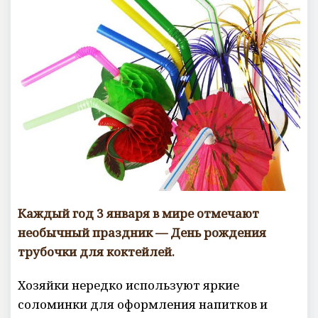
е
н
т
а
р
и
е
в
Каждый год 3 января в мире отмечают
необычный праздник — День рождения
трубочки для коктейлей.
Хозяйки нередко используют яркие
соломинки для оформления напитков и