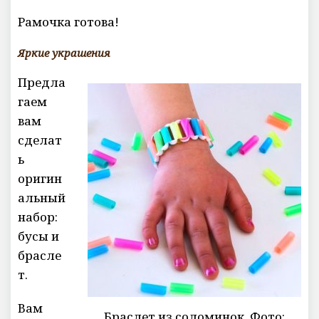
Рамочка готова!
Яркие украшения
Предла
гаем
вам
сделат
ь
оригин
альный
набор:
бусы и
брасле
т.
Вам
Браслет из соломинок. Фото: