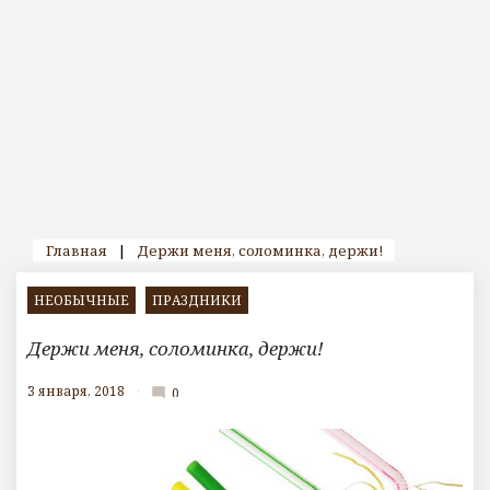
Главная
|
Держи меня, соломинка, держи!
НЕОБЫЧНЫЕ
ПРАЗДНИКИ
Держи меня, соломинка, держи!
3 января, 2018
0
mode_comment
К
о
м
м