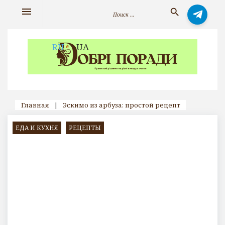
Skip
Искать:
menu
search
to
content
RU
UA
Главная
|
Эскимо из арбуза: простой рецепт
ЕДА И КУХНЯ
РЕЦЕПТЫ