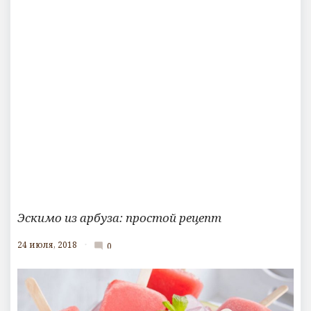
Эскимо из арбуза: простой рецепт
24 июля, 2018
0
mode_comment
К
о
м
м