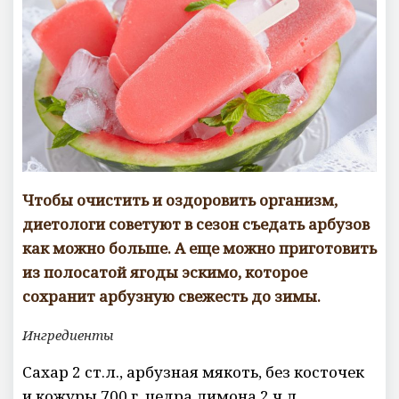
е
н
т
а
р
и
е
в
Чтобы очистить и оздоровить организм,
диетологи советуют в сезон съедать
арбузов
как можно больше. А еще можно приготовить
из полосатой ягоды эскимо, которое
сохранит арбузную свежесть до зимы.
Ингредиенты
Сахар 2 ст.л., арбузная мякоть, без косточек
и кожуры 700 г, цедра лимона 2 ч.л.,