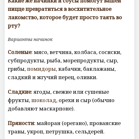
Какие же
начинки и соусы помогут вашей
пицце
превратиться в восхитительное
лакомство, которое будет просто таять во
рту?
Варианты начинок
Соленые
: мясо, ветчина, колбаса, сосиски,
субпродукты, рыба, морепродукты, сыр,
грибы,
помидоры
, кабачки, баклажаны,
сладкий и жгучий перец, оливки.
Сладкие
: ягоды, свежие или сушеные
фрукты,
шоколад
, орехи и сыр (обычно
добавляют маскарпоне).
Пряности
: майоран (орегано), прованские
травы, укроп, петрушка, сельдерей.