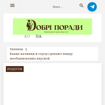
Skip
Искать:
menu
search
to
content
RU
UA
Главная
|
Какие начинки и соусы сделают пиццу
необыкновенно вкусной
РЕЦЕПТЫ