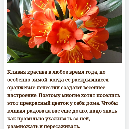
м
е
н
т
а
р
и
е
в
Кливия красива в любое время года, но
особенно зимой, когда ее раскрывшиеся
оранжевые лепестки создают весеннее
настроение. Поэтому многие хотят поселить
этот прекрасный цветок у себя дома. Чтобы
кливия радовала вас еще долго, надо знать
как правильно ухаживать за ней,
размножать и пересаживать.