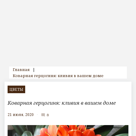
Главная
|
Коварная герцогиня: кливия в вашем доме
ЦВЕТЫ
Коварная герцогиня: кливия в вашем доме
21 июля, 2020
0
mode_comment
К
о
м