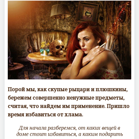
о
м
м
е
н
т
а
р
и
е
в
Порой мы, как скупые рыцари и плюшкины,
бережем совершенно ненужные предметы,
считая, что найдем им применение. Пришло
время избавиться от хлама.
Для начала разберемся, от каких вещей в
доме стоит избавиться, а каким подарить