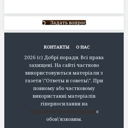
Задать вопрос
КОНТАКТЫ
О НАС
2026 (c) Добрі поради. Всі права
захищені. На сайті частково
використовуються матеріали з
газети \"Ответы и советы\". При
повному або частковому
використанні матеріалів
гіперпосилання на
https://dobriporady.com.ua/
є
обов\'язковим.