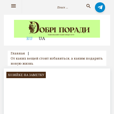
Skip
Искать:
menu
search
to
content
RU
UA
Главная
|
От каких вещей стоит избавиться, а каким подарить
новую жизнь
ХОЗЯЙКЕ НА ЗАМЕТКУ