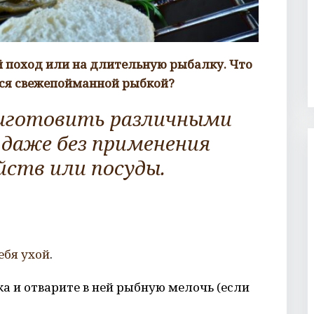
 поход или на длительную рыбалку. Что
ся свежепойманной рыбкой?
риготовить различными
 даже без применения
йств или посуды.
ебя ухой
.
ка и отварите в ней рыбную мелочь (если