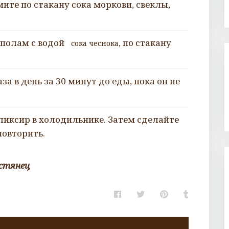
ите по стакану сока моркови, свеклы,
ополам с водой
, по стакану
сока чеснока
за в день за 30 минут до еды, пока он не
ликсир в холодильнике. Затем сделайте
повторить.
остянец
Facebook
Twitter
Pinterest
Tumblr