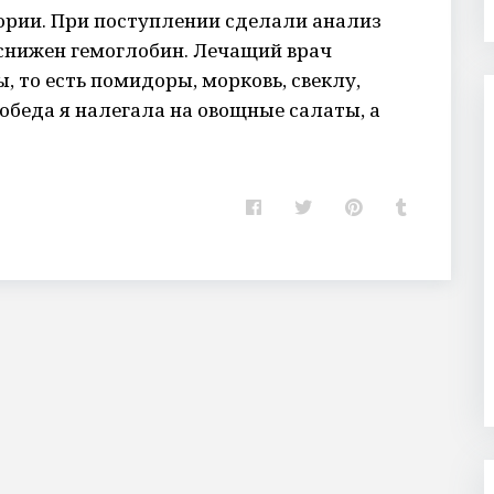
ории. При поступлении сделали анализ
 снижен гемоглобин. Лечащий врач
, то есть помидоры, морковь, свеклу,
 обеда я налегала на овощные салаты, а
F
T
P
T
a
w
i
u
c
i
n
m
e
t
t
b
b
t
e
l
o
e
r
r
o
r
e
k
s
t