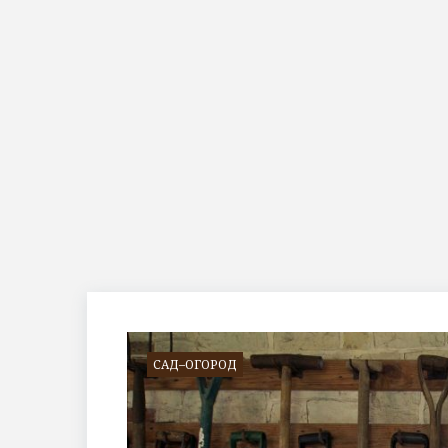
Метка:
грабли
САД–ОГОРОД