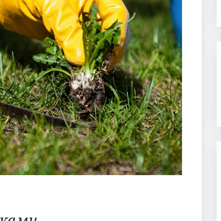
яками