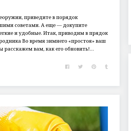
сеоружии, приведите в порядок
шими советами. А еще — докупите
егкие и удобные. Итак, приводим в прядок
родника Во время зимнего «простоя» ваш
 расскажем вам, как его обновить!…
F
T
P
T
a
w
i
u
c
i
n
m
e
t
t
b
b
t
e
l
o
e
r
r
o
r
e
k
s
t