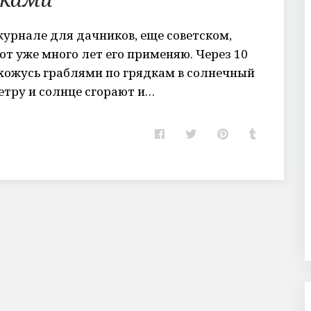
журнале для дачников, еще советском,
от уже много лет его применяю. Через 10
хожусь граблями по грядкам в солнечный
етру и солнце сгорают и…
F
T
P
T
a
w
i
u
c
i
n
m
e
t
t
b
b
t
e
l
o
e
r
r
o
r
e
k
s
t