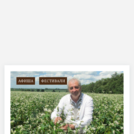
Метка:
#ГречкаFest
АФИША
ФЕСТИВАЛИ