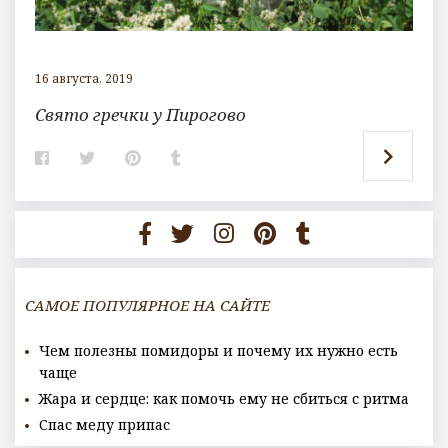
16 августа, 2019
Свято гречки у Пирогово
F
T
P
T
a
w
i
u
c
i
n
m
e
t
t
b
b
t
e
l
o
e
r
r
o
r
e
k
s
t
САМОЕ ПОПУЛЯРНОЕ НА САЙТЕ
Чем полезны помидоры и почему их нужно есть
чаще
Жара и сердце: как помочь ему не сбиться с ритма
Спас меду припас