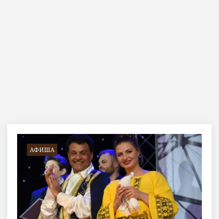
Метка:
Гурбан
Аббасов
АФИША