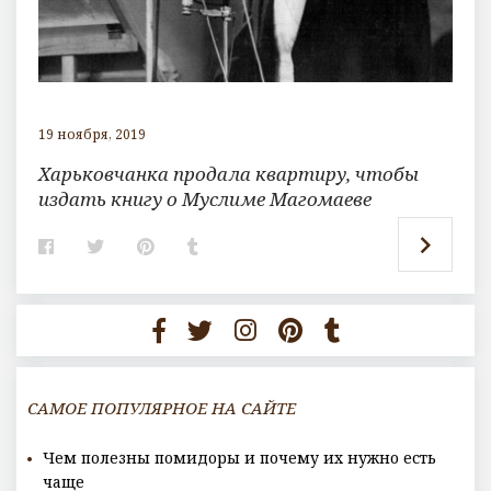
19 ноября, 2019
Харьковчанка продала квартиру, чтобы
издать книгу о Муслиме Магомаеве
F
T
P
T
a
w
i
u
c
i
n
m
e
t
t
b
b
t
e
l
o
e
r
r
o
r
e
k
s
t
САМОЕ ПОПУЛЯРНОЕ НА САЙТЕ
Чем полезны помидоры и почему их нужно есть
чаще