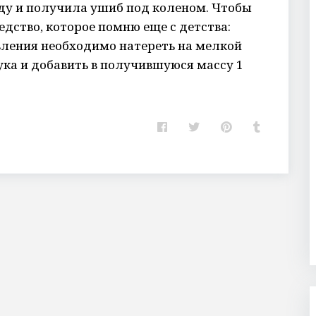
ьду и получила ушиб под коленом. Чтобы
едство, которое помню еще с детства:
вления необходимо натереть на мелкой
ука и добавить в получившуюся массу 1
F
T
P
T
a
w
i
u
c
i
n
m
e
t
t
b
b
t
e
l
o
e
r
r
o
r
e
k
s
t