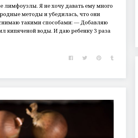
е лимфоузлы. Я не хочу давать ему много
ародные методы и убедилась, что они
снимаю такими способами: — Добавляю
 мл кипяченой воды. И даю ребенку 3 раза
F
T
P
T
a
w
i
u
c
i
n
m
e
t
t
b
b
t
e
l
o
e
r
r
o
r
e
k
s
t