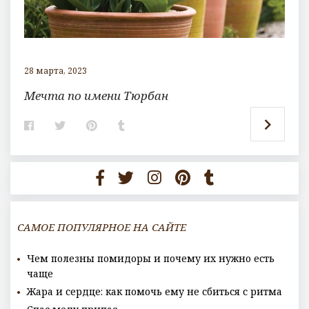
28 марта, 2023
Мечта по имени Тюрбан
F
T
P
T
a
w
i
u
c
i
n
m
e
t
t
b
b
t
e
l
o
e
r
r
o
r
e
k
s
t
САМОЕ ПОПУЛЯРНОЕ НА САЙТЕ
Чем полезны помидоры и почему их нужно есть
чаще
Жара и сердце: как помочь ему не сбиться с ритма