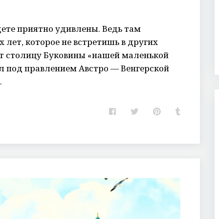
дете приятно удивлены. Ведь там
 лет, которое не встретишь в других
т столицу Буковины «нашей маленькой
ыл под правлением Австро — Венгерской
…
F
T
P
T
a
w
i
u
c
i
n
m
e
t
t
b
b
t
e
l
o
e
r
r
o
r
e
k
s
t