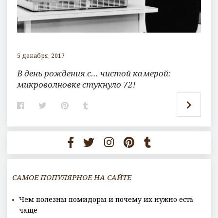
5 декабря, 2017
В день рождения с… чистой камерой:
микроволновке стукнуло 72!
F
T
P
T
a
w
i
u
c
i
n
m
e
t
t
b
b
t
e
l
o
e
r
r
o
r
e
k
s
t
САМОЕ ПОПУЛЯРНОЕ НА САЙТЕ
Чем полезны помидоры и почему их нужно есть
чаще