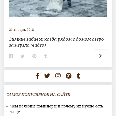
21 января, 2018
Зимние забавы: когда рядом с домом озеро
замерзло (видео)
F
T
P
T
a
w
i
u
c
i
n
m
e
t
t
b
b
t
e
l
o
e
r
r
o
r
e
k
s
t
САМОЕ ПОПУЛЯРНОЕ НА САЙТЕ
Чем полезны помидоры и почему их нужно есть
чаще