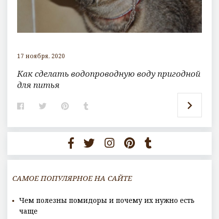
17 ноября, 2020
Как сделать водопроводную воду пригодной
для питья
F
T
P
T
a
w
i
u
c
i
n
m
e
t
t
b
b
t
e
l
o
e
r
r
o
r
e
k
s
t
САМОЕ ПОПУЛЯРНОЕ НА САЙТЕ
Чем полезны помидоры и почему их нужно есть
чаще