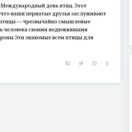
т Международный день птиц. Этот
, что наши пернатые друзья заслуживают
е птицы — чрезвычайно смышленые
ять человека своими недюжинными
ороны Эти знакомые всем птицы для
F
T
P
T
a
w
i
u
c
i
n
m
e
t
t
b
b
t
e
l
o
e
r
r
o
r
e
k
s
t