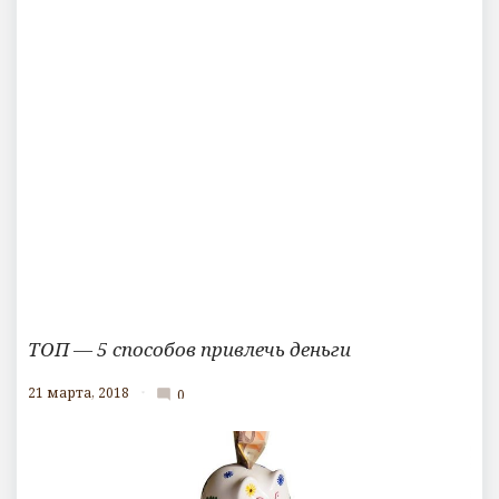
ТОП — 5 способов привлечь деньги
21 марта, 2018
0
mode_comment
К
о
м
м