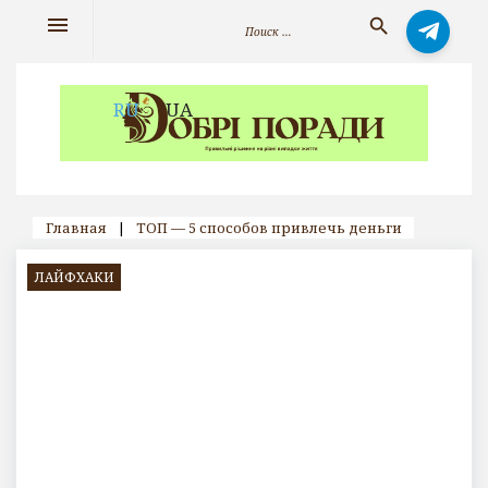
Skip
Искать:
menu
search
to
content
RU
UA
Главная
|
ТОП — 5 способов привлечь деньги
ЛАЙФХАКИ