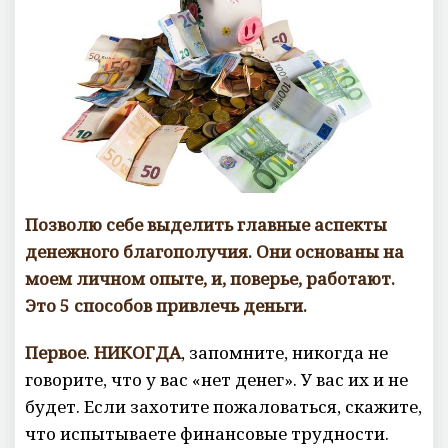
е
н
т
а
р
и
е
в
Позволю себе выделить главные аспекты
денежного благополучия. Они основаны на
моем личном опыте, и, поверье, работают.
Это 5 способов привлечь деньги.
Первое
.
НИКОГДА
, запомните, никогда не
говорите, что у вас «нет денег». У вас их и не
будет. Если захотите пожаловаться, скажите,
что испытываете финансовые трудности.