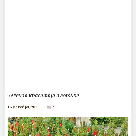
Зеленая красавица в горшке
16 декабря, 2020
0
mode_comment
К
о
м
м