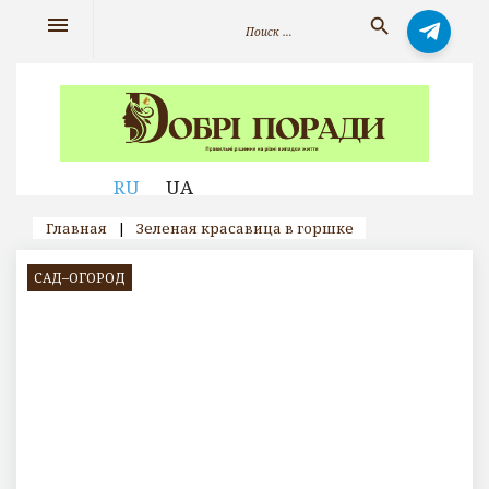
Skip
Искать:
menu
search
to
content
RU
UA
Главная
|
Зеленая красавица в горшке
САД–ОГОРОД