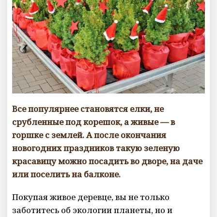
е
н
т
а
р
и
е
в
Все популярнее становятся елки, не
срубленные под корешок, а живые — в
горшке с землей. А после окончания
новогодних праздников такую зеленую
красавицу можно посадить во дворе, на даче
или поселить на балконе.
Покупая живое деревце, вы не только
заботитесь об экологии планеты, но и