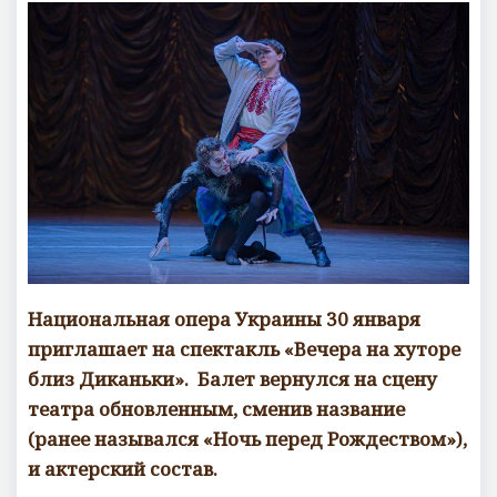
о
м
м
е
н
т
а
р
и
е
в
Национальная опера Украины 30 января
приглашает на спектакль «Вечера на хуторе
близ Диканьки». Балет вернулся на сцену
театра обновленным, сменив название
(ранее назывался «Ночь перед Рождеством»),
и актерский состав.