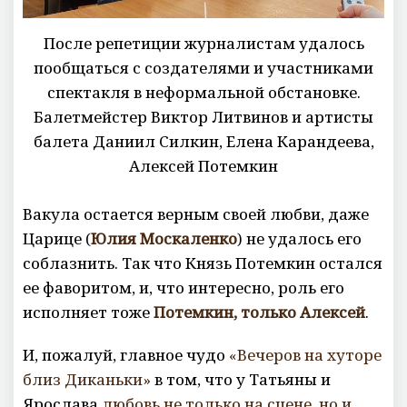
После репетиции журналистам удалось
пообщаться с создателями и участниками
спектакля в неформальной обстановке.
Балетмейстер Виктор Литвинов и артисты
балета Даниил Силкин, Елена Карандеева,
Алексей Потемкин
Вакула остается верным своей любви, даже
Царице (
Юлия Москаленко
) не удалось его
соблазнить. Так что Князь Потемкин остался
ее фаворитом, и, что интересно, роль его
исполняет тоже
Потемкин, только Алексей
.
И, пожалуй, главное чудо
«Вечеров на хуторе
близ Диканьки»
в том, что у Татьяны и
Ярослава
любовь не только на сцене, но и