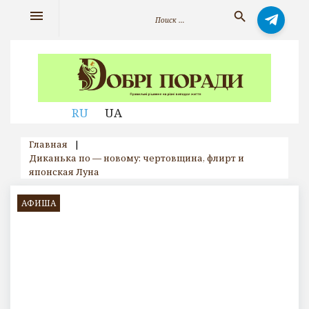
Skip
Искать:
menu
search
to
content
RU
UA
Главная
|
Диканька по — новому: чертовщина, флирт и
японская Луна
АФИША