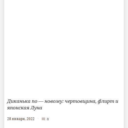
Диканька по — новому: чертовщина, флирт и
японская Луна
28 января, 2022
0
mode_comment
К