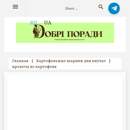
Skip
Искать:
menu
search
to
content
RU
UA
Главная
|
Картофельные шарики для внучат
|
крокеты из картофеля