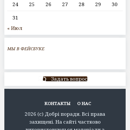
24
25
26
27
28
29
30
31
« Июл
МЫ В ФЕЙСБУКЕ
Задать вопрос
КОНТАКТЫ
О НАС
2026 (c) Добрі поради. Всі права
захищені. На сайті частково
використовуються матеріали з