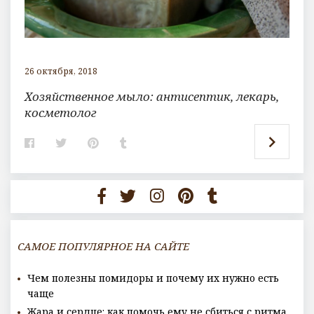
26 октября, 2018
Хозяйственное мыло: антисептик, лекарь,
косметолог
F
T
P
T
a
w
i
u
c
i
n
m
e
t
t
b
b
t
e
l
o
e
r
r
o
r
e
k
s
t
САМОЕ ПОПУЛЯРНОЕ НА САЙТЕ
Чем полезны помидоры и почему их нужно есть
чаще
Жара и сердце: как помочь ему не сбиться с ритма