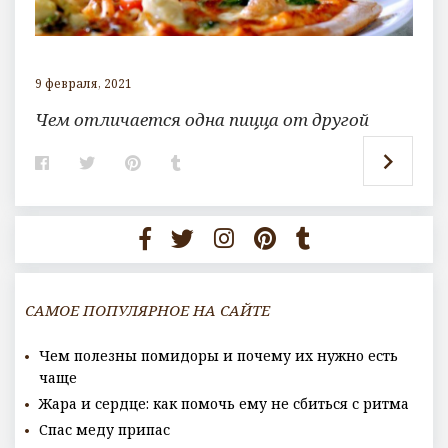
9 февраля, 2021
Чем отличается одна пицца от другой
F
T
P
T
a
w
i
u
c
i
n
m
e
t
t
b
b
t
e
l
o
e
r
r
o
r
e
k
s
t
САМОЕ ПОПУЛЯРНОЕ НА САЙТЕ
Чем полезны помидоры и почему их нужно есть
чаще
Жара и сердце: как помочь ему не сбиться с ритма
Спас меду припас