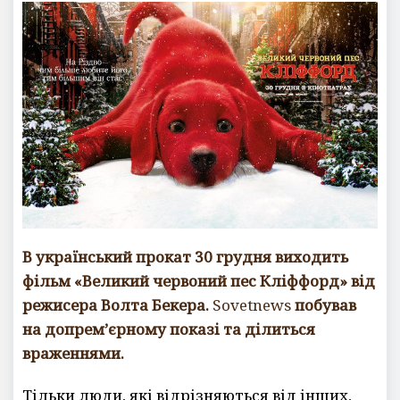
о
м
м
е
н
т
а
р
и
е
в
В український прокат 30 грудня виходить
фільм «Великий червоний пес Кліффорд» від
режисера Волта Бекера.
Sovetnews
побував
на допрем’єрному показі та ділиться
враженнями.
Тільки люди, які відрізняються від інших,