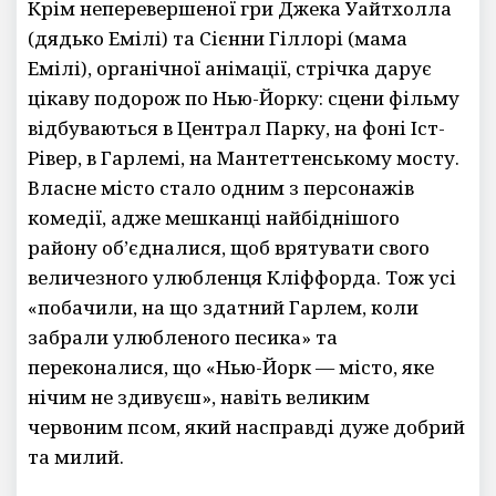
Крім неперевершеної гри Джека Уайтхолла
(дядько Емілі) та Сієнни Гіллорі (мама
Емілі), органічної анімації, стрічка дарує
цікаву подорож по Нью-Йорку: сцени фільму
відбуваються в Централ Парку, на фоні Іст-
Рівер, в Гарлемі, на Мантеттенському мосту.
Власне місто стало одним з персонажів
комедії, адже мешканці найбіднішого
району об’єдналися, щоб врятувати свого
величезного улюбленця Кліффорда. Тож усі
«побачили, на що здатний Гарлем, коли
забрали улюбленого песика» та
переконалися, що «Нью-Йорк — місто, яке
нічим не здивуєш», навіть великим
червоним псом, який насправді дуже добрий
та милий.