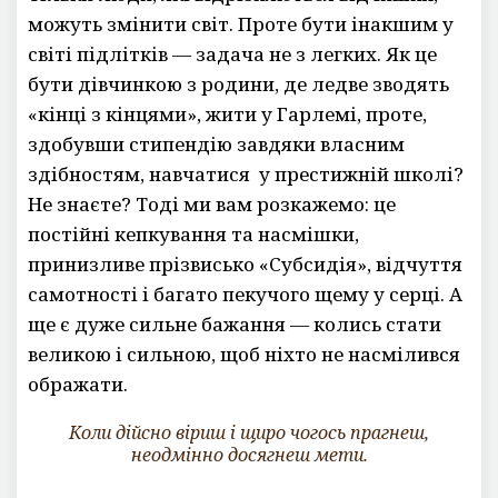
можуть змінити світ. Проте бути інакшим у
світі підлітків — задача не з легких. Як це
бути дівчинкою з родини, де ледве зводять
«кінці з кінцями», жити у Гарлемі, проте,
здобувши стипендію завдяки власним
здібностям, навчатися у престижній школі?
Не знаєте? Тоді ми вам розкажемо: це
постійні кепкування та насмішки,
принизливе прізвисько «Субсидія», відчуття
самотності і багато пекучого щему у серці. А
ще є дуже сильне бажання — колись стати
великою і сильною, щоб ніхто не насмілився
ображати.
Коли дійсно віриш і щиро чогось прагнеш,
неодмінно досягнеш мети.