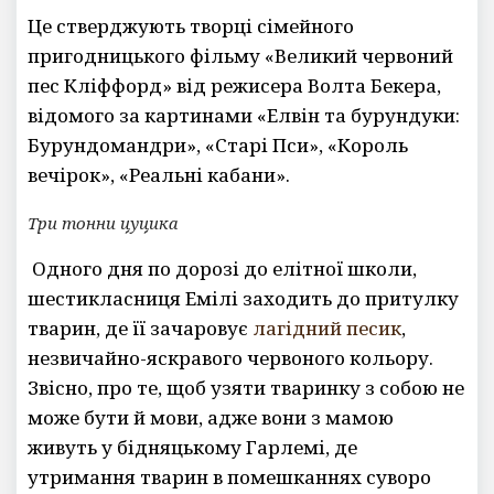
Це стверджують творці сімейного
пригодницького фільму «Великий червоний
пес Кліффорд» від режисера Волта Бекера,
відомого за картинами «Елвін та бурундуки:
Бурундомандри», «Старі Пси», «Король
вечірок», «Реальні кабани».
Три тонни цуцика
Одного дня по дорозі до елітної школи,
шестикласниця Емілі заходить до притулку
тварин, де її зачаровує
лагідний песик
,
незвичайно-яскравого червоного кольору.
Звісно, про те, щоб узяти тваринку з собою не
може бути й мови, адже вони з мамою
живуть у бідняцькому Гарлемі, де
утримання тварин в помешканнях суворо