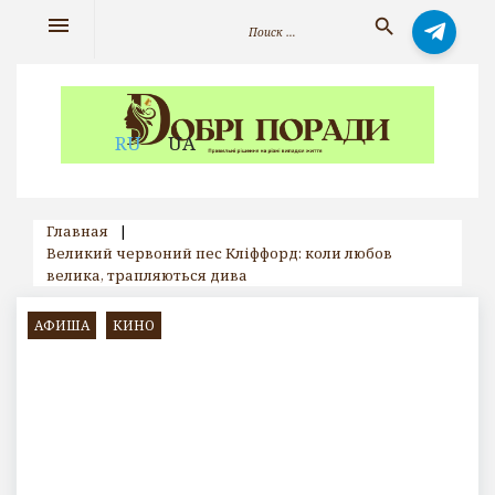
Skip
Искать:
menu
search
to
content
RU
UA
Главная
|
Великий червоний пес Кліффорд: коли любов
велика, трапляються дива
АФИША
КИНО