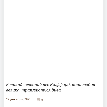
Великий червоний пес Кліффорд: коли любов
велика, трапляються дива
27 декабря, 2021
0
mode_comment
К