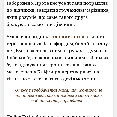
заборонено. Проте пес усе ж таки потрапляє
до дівчинки, завдяки втручанням чарівника,
який розуміє, що саме такого друга
бракувало самотній дівчинці.
Умовивши родину
залишити песика
, якого
героїня називає Кліффордом, бодай на одну
ніч, Емілі засинає з ним на руках, з думкою:
Якби ми були великими і сильними. Яким же
було здивування героїні, коли на ранок
малесеньких Кліффорд перетворився на
гігантського пса вагою в декілька тонн!
Отже передбачення мага, що пес виросте
настільки великим, наскільки сильно його
любитимуть, справдилося.
Любов Емілі була настільки сильною, що