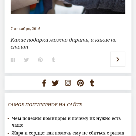
7 декабря, 2016
Какие подарки можно дарить, а какие не
стоит
F
T
P
T
a
w
i
u
c
i
n
m
e
t
t
b
b
t
e
l
o
e
r
r
o
r
e
k
s
t
САМОЕ ПОПУЛЯРНОЕ НА САЙТЕ
Чем полезны помидоры и почему их нужно есть
чаще
Жара и сердце: как помочь ему не сбиться с ритма