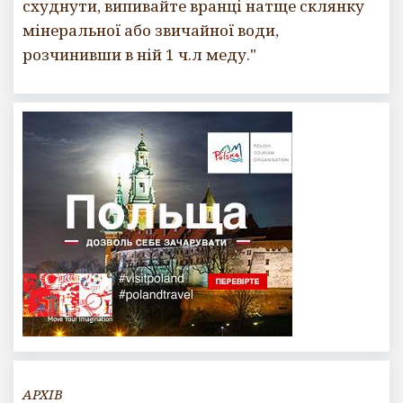
схуднути, випивайте вранці натще склянку
мінеральної або звичайної води,
розчинивши в ній 1 ч.л меду."
АРХІВ