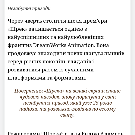
Незабутні пригоди
Через чверть століття після прем’єри
«Шрек» залишається однією з
найуспішніших та найулюбленіших
франшиз DreamWorks Animation. Вона
продовжує знаходити нових шанувальників
серед різних поколінь глядачів і
розвиватися разом із сучасними
платформами та форматами.
Повернення «Шрека» на великі екрани стане
чудовою нагодою знову поринути у світ
незабутніх пригод, який уже 25 років
надихає та розважає глядачів по всьому
світу.
Режисерами “Шрека” стали Ендрю Адамсон,