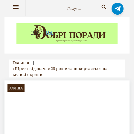
Skip
Search
menu
search
to
for:
content
RU
UA
Главная
|
«Шрек» відзначає 25 років та повертається на
великі екрани
АФІША