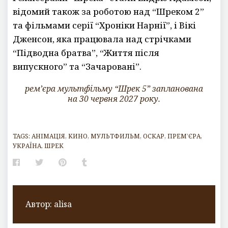
відомий також за роботою над “Шреком 2”
та фільмами серії “Хроніки Нарнії”, і Вікі
Дженсон, яка працювала над стрічками
“Підводна братва”, “Життя після
випускного” та “Зачаровані”.
рем’єра мультфільму “Шрек 5” запланована
на 30 червня 2027 року.
TAGS:
АНІМАЦІЯ
,
КИНО
,
МУЛЬТФИЛЬМ
,
ОСКАР
,
ПРЕМ’ЄРА
,
УКРАЇНА
,
ШРЕК
Facebook
Twitter
Pinterest
Tumblr
Автор:
alisa