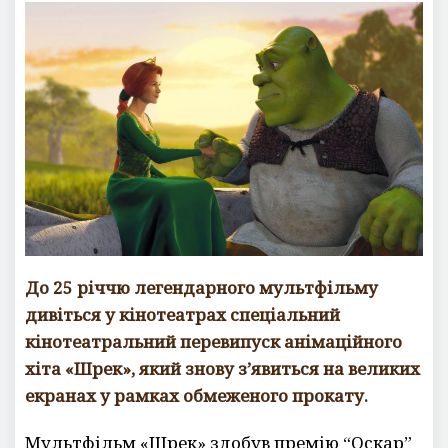
До 25 річчю легендарного мультфільму
дивіться у кінотеатрах спеціальний
кінотеатральний перевипуск анімаційного
хіта «Шрек», який знову з’явиться на великих
екранах у рамках обмеженого прокату.
Мультфільм «Шрек» здобув премію “Оскар”