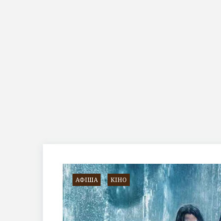
Позначка:
Адам
Драйвер
АФІША
КІНО