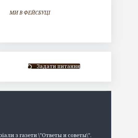
МИ В ФЕЙСБУЦІ
Задати питання
іали з газети \"Ответы и советы\".