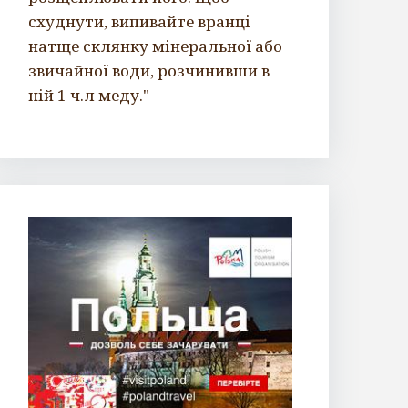
схуднути, випивайте вранці
натще склянку мінеральної або
звичайної води, розчинивши в
ній 1 ч.л меду."