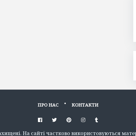
ПРО НАС
КОНТАКТИ
Facebook
Twitter
Pinterest
Instagram
Tumblr
захищені. На сайті частково використовуються матер