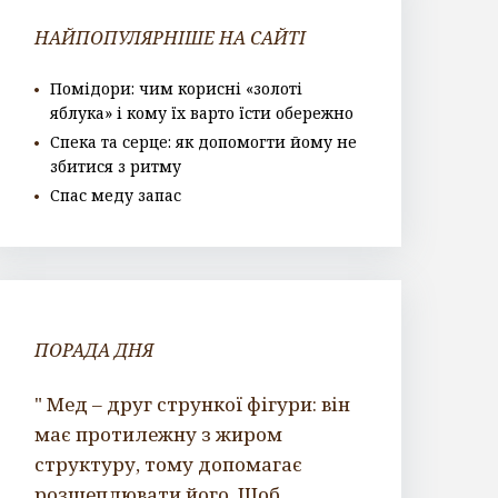
НАЙПОПУЛЯРНІШЕ НА САЙТІ
Помідори: чим корисні «золоті
яблука» і кому їх варто їсти обережно
Спека та серце: як допомогти йому не
збитися з ритму
Спас меду запас
ПОРАДА ДНЯ
" Мед – друг стрункої фігури: він
має протилежну з жиром
структуру, тому допомагає
розщеплювати його. Щоб