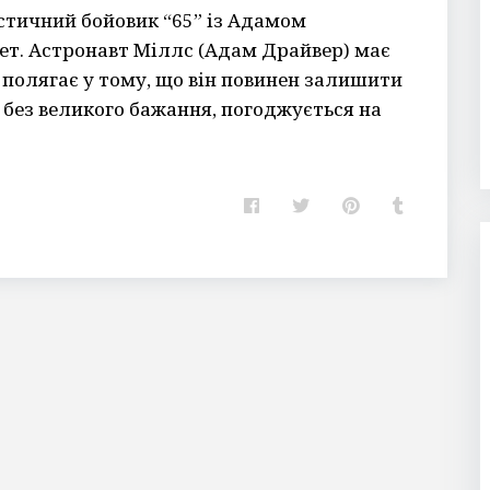
стичний бойовик “65” із Адамом
ет. Астронавт Міллс (Адам Драйвер) має
 полягає у тому, що він повинен залишити
 і без великого бажання, погоджується на
F
T
P
T
a
w
i
u
c
i
n
m
e
t
t
b
b
t
e
l
o
e
r
r
o
r
e
k
s
t