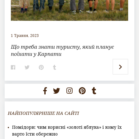
1 Травня, 2023
Що треба знати туристу, який планує
поїхати у Карпати
F
T
P
T
a
w
i
u
c
i
n
m
e
t
t
b
b
t
e
l
o
e
r
r
o
r
e
k
s
t
НАЙПОПУЛЯРНІШЕ НА САЙТІ
Помідори: чим корисні «золоті яблука» і кому їх
варто їсти обережно