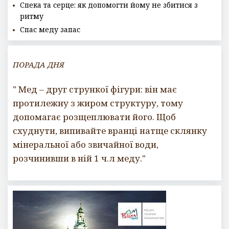
Спека та серце: як допомогти йому не збитися з
ритму
Спас меду запас
ПОРАДА ДНЯ
" Мед – друг стрункої фігури: він має
протилежну з жиром структуру, тому
допомагає розщеплювати його. Щоб
схуднути, випивайте вранці натще склянку
мінеральної або звичайної води,
розчинивши в ній 1 ч.л меду."