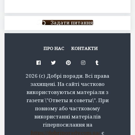
Задати питання
ПРО НАС
КОНТАКТИ
Facebook
Twitter
Pinterest
Instagram
Tumblr
2026 (c) Добрі поради. Всі права
захищені. На сайті частково
використовуються матеріали з
газети \"Ответы и советы\". При
повному або частковому
використанні матеріалів
гіперпосилання на
https://dobriporady.com.ua/
є