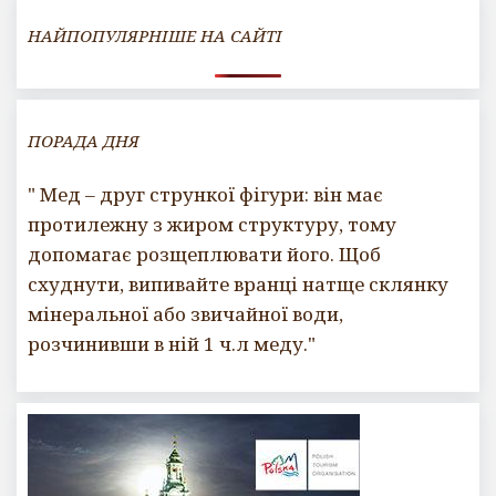
t
НАЙПОПУЛЯРНІШЕ НА САЙТІ
ПОРАДА ДНЯ
" Мед – друг стрункої фігури: він має
протилежну з жиром структуру, тому
допомагає розщеплювати його. Щоб
схуднути, випивайте вранці натще склянку
мінеральної або звичайної води,
розчинивши в ній 1 ч.л меду."