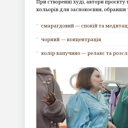
При створенні худі, автори проєкту
кольорів для заспокоєння, обравши 
смарагдовий — спокій та медитац
чорний — концентрація
колір капучино — релакс та розс