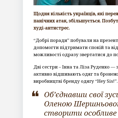
Щодня кількість українців, які пер
панічних атак, збільшується. Позбу
худі-антистрес.
“Добрі поради” побували на презентац
допомогти підтримати спокій та ві
можливості одразу звертатися до п
Дві сестри – Інна та Ліза Руденко 
активно відшивають одяг та бронеж
виробництві бренду одягу “Hey Sis!”.
Об’єднавши свої зус
Оленою Шершньовою
створити особливе 