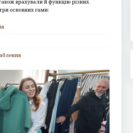
 також врахували й функцію різних
три основних гами:
ія
лаблення