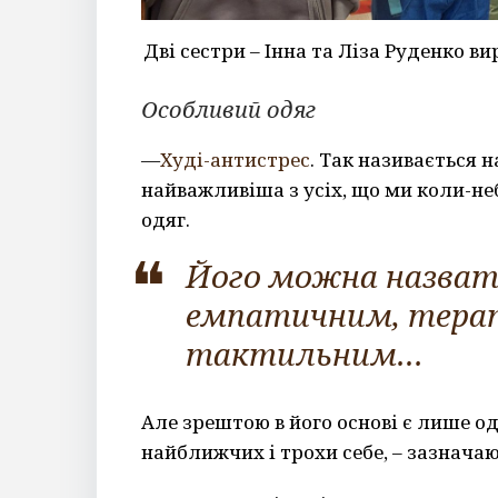
Дві сестри – Інна та Ліза Руденко 
Особливий одяг
—
Худі-антистрес
. Так називається 
найважливіша з усіх, що ми коли-н
одяг.
Його можна назват
емпатичним, тера
тактильним…
Але зрештою в його основі є лише о
найближчих і трохи себе, – зазначают