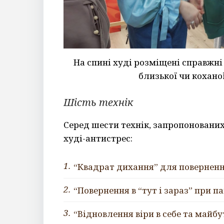
На спині худі розміщені справжні
близької чи кохано
Шість технік
Серед шести технік, запропонован
худі-антистрес:
“Квадрат дихання” для поверненн
“Повернення в “тут і зараз” при п
“Відновлення віри в себе та майбу