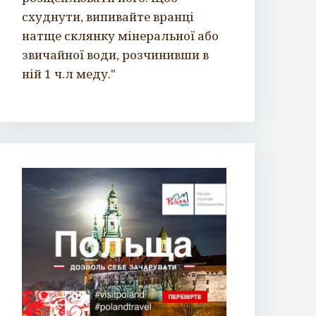
схуднути, випивайте вранці
натще склянку мінеральної або
звичайної води, розчинивши в
ній 1 ч.л меду."