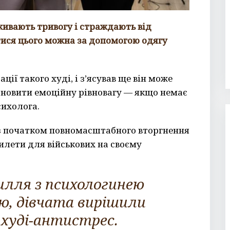
еживають тривогу і страждають від
тися цього можна за допомогою одягу
ії такого худі, і з’ясував ще він може
дновити емоційну рівновагу — якщо немає
сихолога.
— з початком повномасштабного вторгнення
илети для військових на своєму
илля з психологинею
, дівчата вирішили
худі-антистрес.