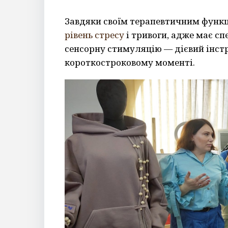
Завдяки своїм терапевтичним функц
рівень стресу
і тривоги, адже має сп
сенсорну стимуляцію — дієвий інст
короткостроковому моменті.