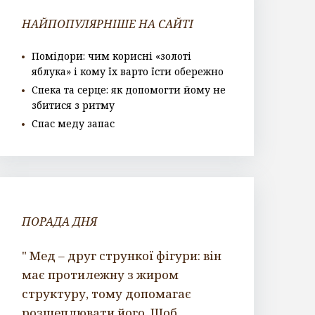
НАЙПОПУЛЯРНІШЕ НА САЙТІ
Помідори: чим корисні «золоті
яблука» і кому їх варто їсти обережно
Спека та серце: як допомогти йому не
збитися з ритму
Спас меду запас
ПОРАДА ДНЯ
" Мед – друг стрункої фігури: він
має протилежну з жиром
структуру, тому допомагає
розщеплювати його. Щоб