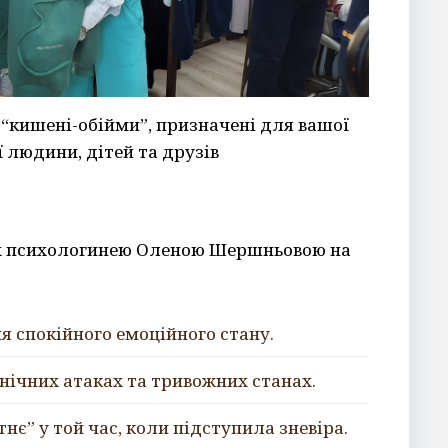
 “кишені-обійми”, призначені для вашої
ї людини, дітей та друзів
их психологинею Оленою Шершньовою на
я спокійного емоційного стану.
анічних атаках та тривожних станах.
тнє” у той час, коли підступила зневіра.