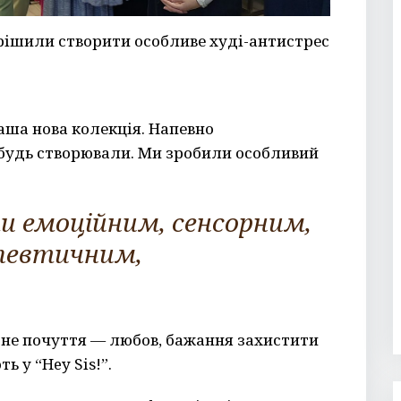
вирішили створити особливе худі-антистрес
наша нова колекція. Напевно
ебудь створювали. Ми зробили особливий
и емоційним, сенсорним,
певтичним,
дне почуття — любов, бажання захистити
ь у “Hey Sis!”.