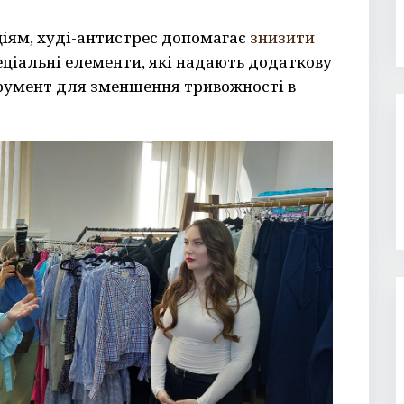
іям, худі-антистрес допомагає
знизити
еціальні елементи, які надають додаткову
румент для зменшення тривожності в