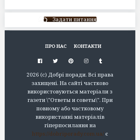
Задати питання
ПРО НАС
КОНТАКТИ
Facebook
Twitter
Pinterest
Instagram
Tumblr
2026 (c) Добрі поради. Всі права
захищені. На сайті частково
використовуються матеріали з
газети \"Ответы и советы\". При
повному або частковому
використанні матеріалів
гіперпосилання на
https://dobriporady.com.ua/
є