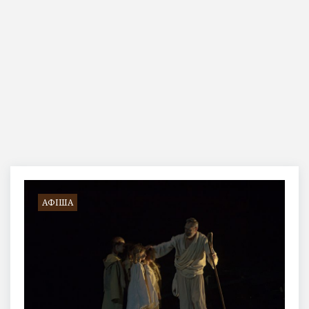
Позначка:
«Кассандра»
АФІША