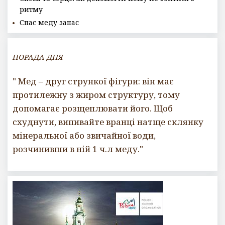
ритму
Спас меду запас
ПОРАДА ДНЯ
" Мед – друг стрункої фігури: він має
протилежну з жиром структуру, тому
допомагає розщеплювати його. Щоб
схуднути, випивайте вранці натще склянку
мінеральної або звичайної води,
розчинивши в ній 1 ч.л меду."