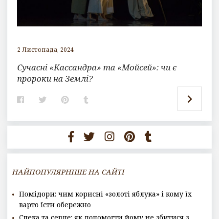
2 Листопада, 2024
Сучасні «Кассандра» та «Мойсей»: чи є
пророки на Землі?
F
T
P
T
a
w
i
u
c
i
n
m
e
t
t
b
b
t
e
l
o
e
r
r
o
r
e
k
s
t
НАЙПОПУЛЯРНІШЕ НА САЙТІ
Помідори: чим корисні «золоті яблука» і кому їх
варто їсти обережно
Спека та серце: як допомогти йому не збитися з