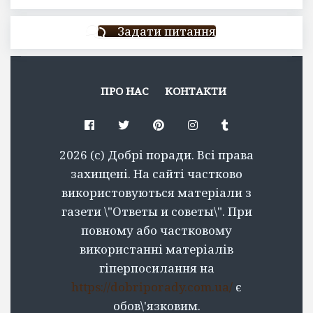
Задати питання
ПРО НАС
КОНТАКТИ
Facebook
Twitter
Pinterest
Instagram
Tumblr
2026 (c) Добрі поради. Всі права
захищені. На сайті частково
використовуються матеріали з
газети \"Ответы и советы\". При
повному або частковому
використанні матеріалів
гіперпосилання на
https://dobriporady.com.ua/
є
обов\'язковим.