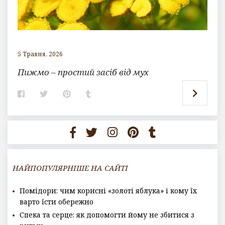
5 Травня, 2026
Пижмо – простий засіб від мух
F
T
P
T
a
w
i
u
c
i
n
m
e
t
t
b
b
t
e
l
o
e
r
r
o
r
e
k
s
t
НАЙПОПУЛЯРНІШЕ НА САЙТІ
Помідори: чим корисні «золоті яблука» і кому їх
варто їсти обережно
Спека та серце: як допомогти йому не збитися з