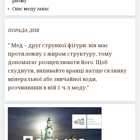
ритму
Спас меду запас
ПОРАДА ДНЯ
" Мед – друг стрункої фігури: він має
протилежну з жиром структуру, тому
допомагає розщеплювати його. Щоб
схуднути, випивайте вранці натще склянку
мінеральної або звичайної води,
розчинивши в ній 1 ч.л меду."