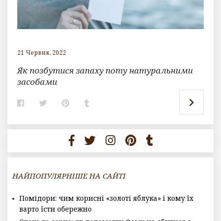
21 Червня, 2022
Як позбутися запаху поту натуральними
засобами
F
T
P
T
a
w
i
u
c
i
n
m
e
t
t
b
b
t
e
l
o
e
r
r
o
r
e
k
s
t
НАЙПОПУЛЯРНІШЕ НА САЙТІ
Помідори: чим корисні «золоті яблука» і кому їх
варто їсти обережно