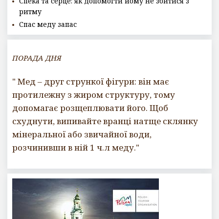
Спека та серце: як допомогти йому не збитися з
ритму
Спас меду запас
ПОРАДА ДНЯ
" Мед – друг стрункої фігури: він має
протилежну з жиром структуру, тому
допомагає розщеплювати його. Щоб
схуднути, випивайте вранці натще склянку
мінеральної або звичайної води,
розчинивши в ній 1 ч.л меду."