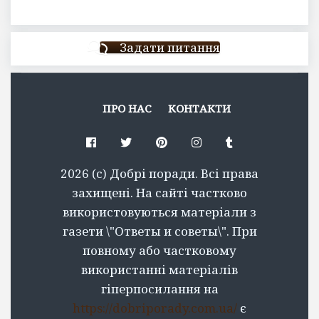
Задати питання
ПРО НАС
КОНТАКТИ
Facebook
Twitter
Pinterest
Instagram
Tumblr
2026 (c) Добрі поради. Всі права
захищені. На сайті частково
використовуються матеріали з
газети \"Ответы и советы\". При
повному або частковому
використанні матеріалів
гіперпосилання на
https://dobriporady.com.ua/
є