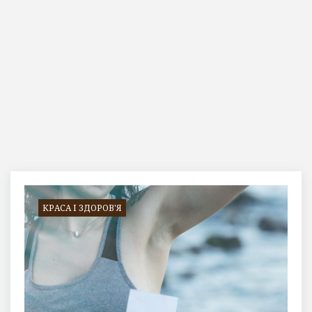
Позначка:
травы
КРАСА І ЗДОРОВ'Я