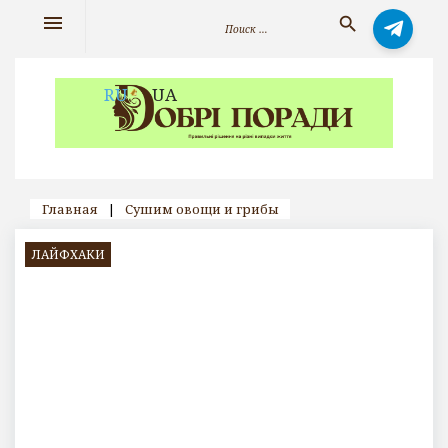
Skip
Искать:
menu
search
to
content
RU
UA
Главная
|
Сушим овощи и грибы
ЛАЙФХАКИ