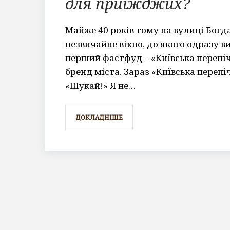
для приїжджих?
Майже 40 років тому на вулиці Богд
незвичайне вікно, до якого одразу в
перший фастфуд – «Київська перепіч
бренд міста. Зараз «Київська переп
«Шукай!» Я не…
ДОКЛАДНІШЕ