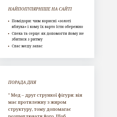
НАЙПОПУЛЯРНІШЕ НА САЙТІ
Помідори: чим корисні «золоті
яблука» і кому їх варто їсти обережно
Спека та серце: як допомогти йому не
збитися з ритму
Спас меду запас
ПОРАДА ДНЯ
" Мед – друг стрункої фігури: він
має протилежну з жиром
структуру, тому допомагає
розщеплювати його. Щоб