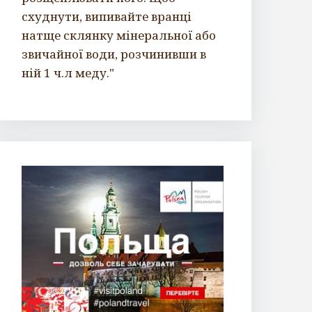
схуднути, випивайте вранці
натще склянку мінеральної або
звичайної води, розчинивши в
ній 1 ч.л меду."