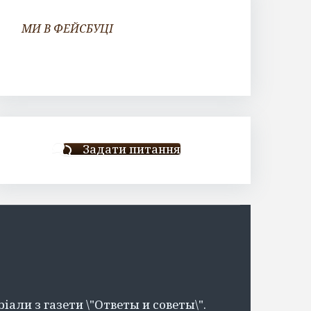
МИ В ФЕЙСБУЦІ
Задати питання
іали з газети \"Ответы и советы\".