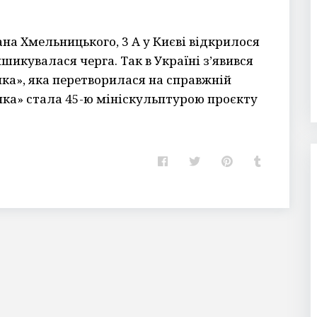
ана Хмельницького, 3 А у Києві відкрилося
ишикувалася черга. Так в Україні з’явився
ка», яка перетворилася на справжній
ічка» стала 45-ю мініскульптурою проєкту
F
T
P
T
a
w
i
u
c
i
n
m
e
t
t
b
b
t
e
l
o
e
r
r
o
r
e
k
s
t