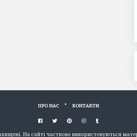
ПРО НАС
КОНТАКТИ
Facebook
Twitter
Pinterest
Instagram
Tumblr
захищені. На сайті частково використовуються матер