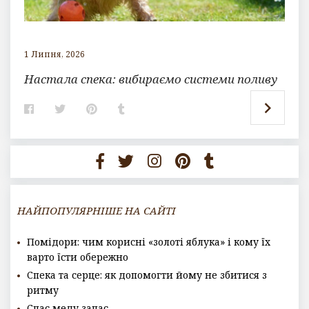
1 Липня, 2026
Настала спека: вибираємо системи поливу
F
T
P
T
a
w
i
u
c
i
n
m
e
t
t
b
b
t
e
l
o
e
r
r
o
r
e
k
s
t
НАЙПОПУЛЯРНІШЕ НА САЙТІ
Помідори: чим корисні «золоті яблука» і кому їх
варто їсти обережно
Спека та серце: як допомогти йому не збитися з
ритму
Спас меду запас