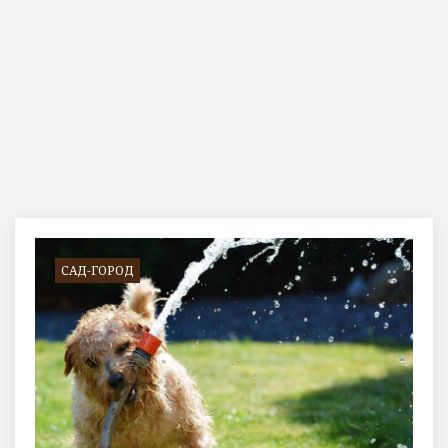
Позначка:
полив
САД-ГОРОД