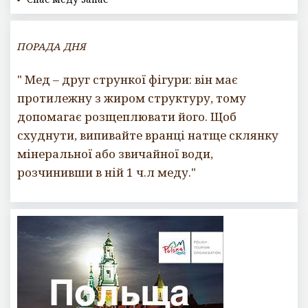
ПОРАДА ДНЯ
" Мед – друг стрункої фігури: він має
протилежну з жиром структуру, тому
допомагає розщеплювати його. Щоб
схуднути, випивайте вранці натще склянку
мінеральної або звичайної води,
розчинивши в ній 1 ч.л меду."