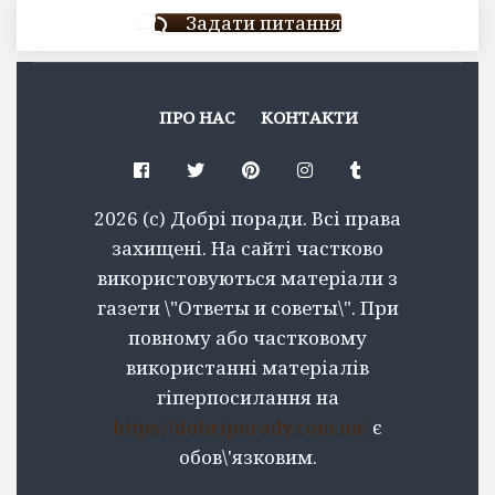
Задати питання
ПРО НАС
КОНТАКТИ
Facebook
Twitter
Pinterest
Instagram
Tumblr
2026 (c) Добрі поради. Всі права
захищені. На сайті частково
використовуються матеріали з
газети \"Ответы и советы\". При
повному або частковому
використанні матеріалів
гіперпосилання на
https://dobriporady.com.ua/
є
обов\'язковим.