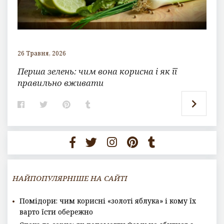
26 Травня, 2026
Перша зелень: чим вона корисна і як її
правильно вживати
F
T
P
T
a
w
i
u
c
i
n
m
e
t
t
b
b
t
e
l
o
e
r
r
o
r
e
k
s
t
НАЙПОПУЛЯРНІШЕ НА САЙТІ
Помідори: чим корисні «золоті яблука» і кому їх
варто їсти обережно