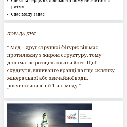
Спека та серце: як допомогти йому не збитися з
ритму
Спас меду запас
ПОРАДА ДНЯ
" Мед – друг стрункої фігури: він має
протилежну з жиром структуру, тому
допомагає розщеплювати його. Щоб
схуднути, випивайте вранці натще склянку
мінеральної або звичайної води,
розчинивши в ній 1 ч.л меду."