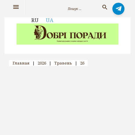
Skip
Search
menu
search
to
for:
content
RU
UA
Главная
|
2026
|
Травень
|
26