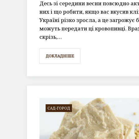
Десь зі середини весни повсюдно акт
них і що робити, якщо вас вкусив кл
Україні різко зросла, а це загрожує
можуть передати ці кровопивці. Вра
скрізь,…
ДОКЛАДНІШЕ
САД-ГОРОД