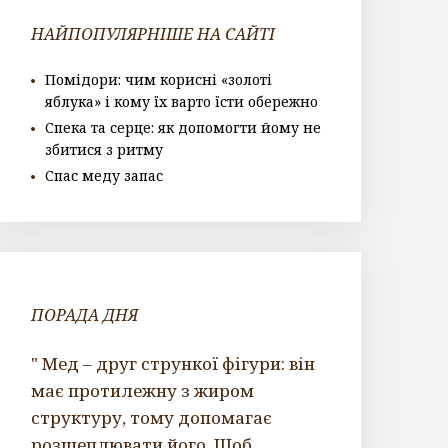
НАЙПОПУЛЯРНІШЕ НА САЙТІ
Помідори: чим корисні «золоті
яблука» і кому їх варто їсти обережно
Спека та серце: як допомогти йому не
збитися з ритму
Спас меду запас
ПОРАДА ДНЯ
" Мед – друг стрункої фігури: він
має протилежну з жиром
структуру, тому допомагає
розщеплювати його. Щоб