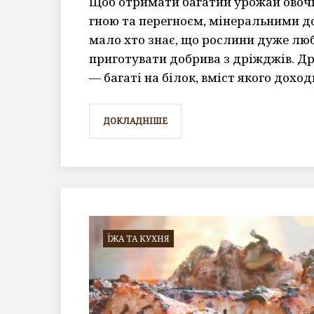
Щоб отримати багатий урожай овочі
гною та перегноєм, мінеральними 
мало хто знає, що рослини дуже лю
приготувати добрива з дріжджів. Д
— багаті на білок, вміст якого дохо
ДОКЛАДНІШЕ
ЇЖА ТА КУХНЯ