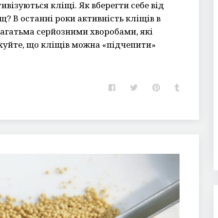
ивізуються кліщі. Як вберегти себе від
іщ? В останні роки активність кліщів в
 багатьма серйозними хворобами, які
хуйте, що кліщів можна «підчепити»
F
T
P
T
a
w
i
u
c
i
n
m
e
t
t
b
b
t
e
l
o
e
r
r
o
r
e
k
s
t