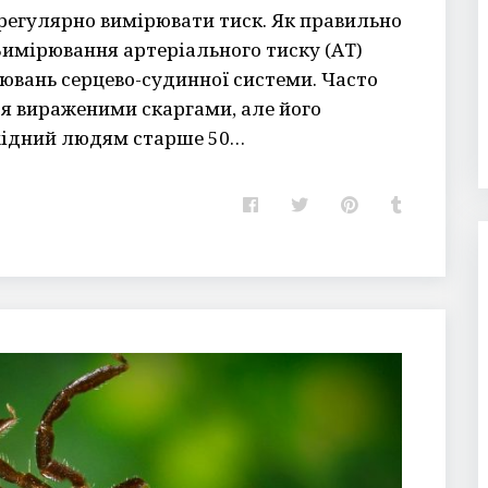
а регулярно вимірювати тиск. Як правильно
Вимірювання артеріального тиску (АТ)
ювань серцево-судинної системи. Часто
я вираженими скаргами, але його
хідний людям старше 50…
F
T
P
T
a
w
i
u
c
i
n
m
e
t
t
b
b
t
e
l
o
e
r
r
o
r
e
k
s
t