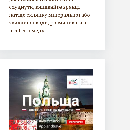
схуднути, випивайте вранці
натще склянку мінеральної або
звичайної води, розчинивши в
ній 1 ч.л меду."