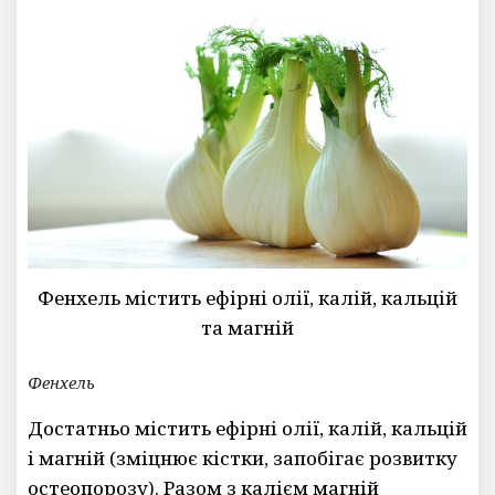
Фенхель містить ефірні олії, калій, кальцій
та магній
Фенхель
Достатньо містить ефірні олії, калій, кальцій
і магній (зміцнює кістки, запобігає розвитку
остеопорозу). Разом з калієм магній