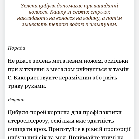
Зелена цибуля допомагає при випаданні
волосся. Кашку зі свіжих стрілок
накладають на волосся на годину, а потім
змивають теплою водою з шампунем.
Порада
Не ріжте зелень металевим ножем, оскільки
при зіткненні з металом руйнується вітамін
С. Використовуйте керамічний або рвіть
траву руками.
Рецепт
Цибуля-порей корисна для профілактики
атеросклерозу, оскільки має здатність
очищати кров. Приготуйте в рівній пропорції
цибульний сік та мед. Приймайте тричі на