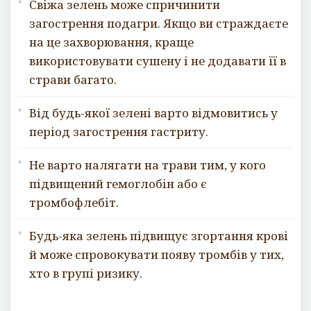
Свіжа зелень може спричинити
загострення подагри. Якщо ви страждаєте
на це захворювання, краще
використовувати сушену і не додавати її в
страви багато.
Від будь-якої зелені варто відмовитись у
період загострення гастриту.
Не варто налягати на трави тим, у кого
підвищений гемоглобін або є
тромбофлебіт.
Будь-яка зелень підвищує згортання крові
й може спровокувати появу тромбів у тих,
хто в групі ризику.