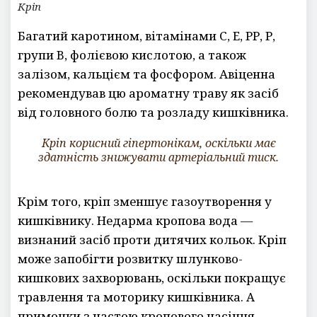
Кріп
Багатий каротином, вітамінами С, Е, РР, Р,
групи B, фолієвою кислотою, а також
залізом, кальцієм та фосфором. Авіценна
рекомендував цю ароматну траву як засіб
від головного болю та розладу кишківника.
Кріп корисний гіпертонікам, оскільки має
здатність знижувати артеріальний тиск.
Крім того, кріп зменшує газоутворення у
кишківнику. Недарма кропова вода —
визнаний засіб проти дитячих кольок. Кріп
може запобігти розвитку шлунково-
кишкових захворювань, оскільки покращує
травлення та моторику кишківника. А
примочки з настою кропового насіння —