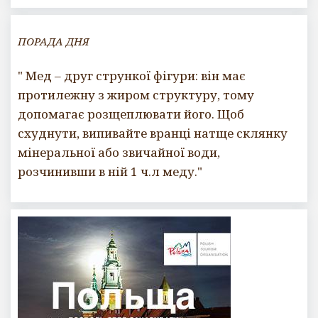
ПОРАДА ДНЯ
" Мед – друг стрункої фігури: він має
протилежну з жиром структуру, тому
допомагає розщеплювати його. Щоб
схуднути, випивайте вранці натще склянку
мінеральної або звичайної води,
розчинивши в ній 1 ч.л меду."