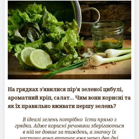
На грядках з’явилися пір’я зеленої цибулі,
ароматний кріп, салат… Чим вони корисні та
як їх правильно вживати першу зелень?
В ідеалі зелень потрібно їсти прямо з
грядки. Адже корисні речовини зберігаються
в ній не довше за тиждень, а значну їх
частину вона втрачає вже через два дні.