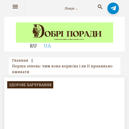
Skip
Search
menu
search
to
for:
content
RU
UA
Главная
|
Перша зелень: чим вона корисна і як її правильно
вживати
ЗДОРОВЕ ХАРЧУВАННЯ