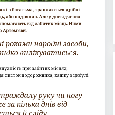
 як і з багатьма, трапляються дрібні
ць, або подряпин. Але у досвідчених
допомагають від забитих місць. Ними
р Артем’єви.
і роками народні засоби,
идко вилікуватисься.
пухлість при забитих місцях,
я листок подорожника, кашку з цибулі
страждалу руку чи ногу
 за кілька днів від
ться й сліду.