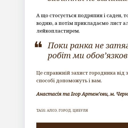
А що стосується подряпин і саден, 
водню, а потім прикладаємо лист а
лейкопластирем.
Поки ранка не затя
робіт
ми обов’язков
Це справжній захист городника від 
способі допоможуть і вам
.
Анастасія та Ігор Артем’єви, м. Черні
TAGS:
АЛОЭ
,
ГОРОД
,
ЦИБУЛЯ