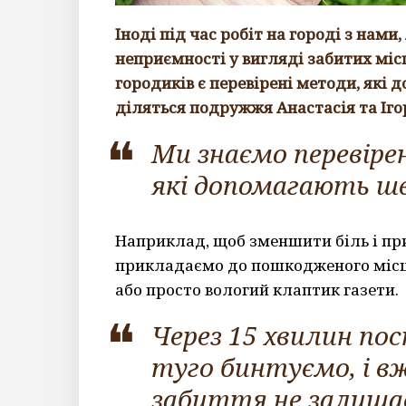
Іноді під час робіт на городі з нами,
неприємності у вигляді забитих міс
городиків є перевірені методи, які 
діляться подружжя Анастасія та Іго
Ми знаємо перевірен
які допомагають шв
Наприклад, щоб зменшити біль і при
прикладаємо до пошкодженого місц
або просто вологий клаптик газети.
Через 15 хвилин по
туго бинтуємо, і вже
забиття не залишає