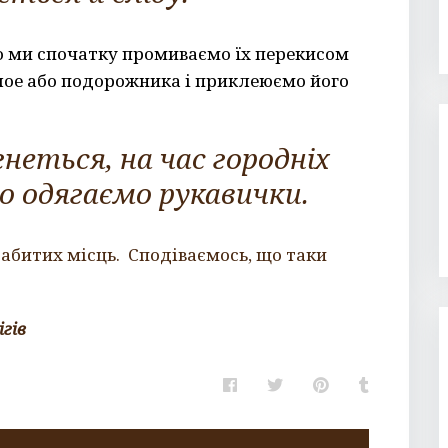
то ми спочатку промиваємо їх перекисом
лое або подорожника і приклеюємо його
гнеться,
на час городніх
о одягаємо рукавички.
забитих місць. Сподіваємось, що таки
гів
Facebook
Twitter
Pinterest
Tumblr