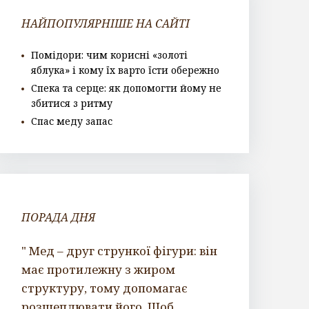
НАЙПОПУЛЯРНІШЕ НА САЙТІ
Помідори: чим корисні «золоті
яблука» і кому їх варто їсти обережно
Спека та серце: як допомогти йому не
збитися з ритму
Спас меду запас
ПОРАДА ДНЯ
" Мед – друг стрункої фігури: він
має протилежну з жиром
структуру, тому допомагає
розщеплювати його. Щоб