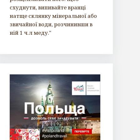
схуднути, випивайте вранці
натще склянку мінеральної або
звичайної води, розчинивши в
ній 1 ч.л меду."