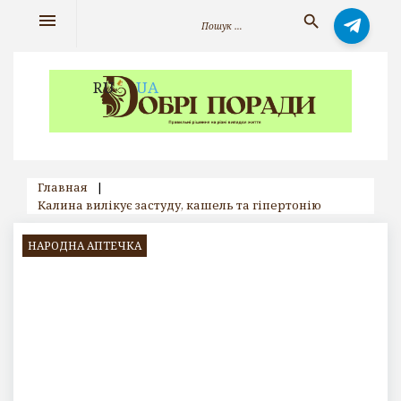
Skip
Search
menu
search
to
for:
content
RU
UA
Главная
|
Калина вилікує застуду, кашель та гіпертонію
НАРОДНА АПТЕЧКА