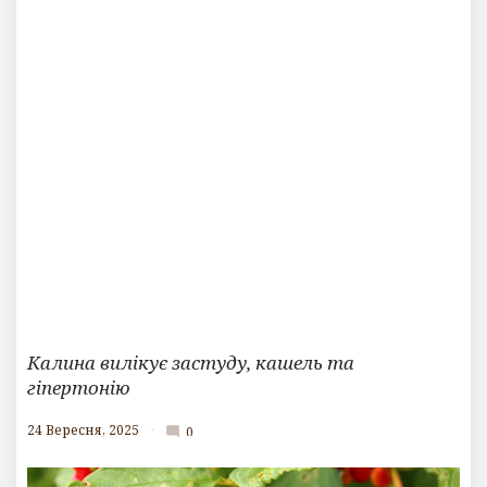
Калина вилікує застуду, кашель та
гіпертонію
24 Вересня, 2025
0
mode_comment
К
о