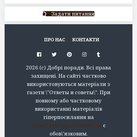
Задати питання
ПРО НАС
КОНТАКТИ
Facebook
Twitter
Pinterest
Instagram
Tumblr
2026 (c) Добрі поради. Всі права
захищені. На сайті частково
використовуються матеріали з
газети \"Ответы и советы\". При
повному або частковому
використанні матеріалів
гіперпосилання на
https://dobriporady.com.ua/
є
обов\'язковим.