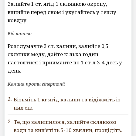
Залийте 1 ст. ягід 1 склянкою окропу,
випийте перед сном і укутайтесь у теплу
ковдру.
Від кашлю
Розтлумачте 2 ст. калини, залийте 0,5
склянки меду, дайте кілька годин
настоятися і приймайте по 1 ст.л 3-4 десь у
день.
Калина проти гіпертонії
Візьміть 1 кг ягід калини та відіжміть із
них сік.
Те, що залишилося, залийте склянкою
води та кип’ятіть 5-10 хвилин, процідіть.