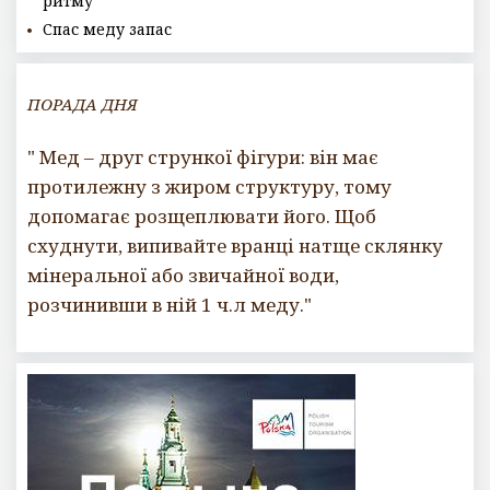
ритму
Спас меду запас
ПОРАДА ДНЯ
" Мед – друг стрункої фігури: він має
протилежну з жиром структуру, тому
допомагає розщеплювати його. Щоб
схуднути, випивайте вранці натще склянку
мінеральної або звичайної води,
розчинивши в ній 1 ч.л меду."