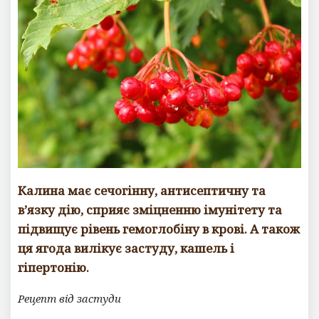
м
м
е
н
т
а
р
и
е
в
Калина має сечогінну, антисептичну та
в’язку дію, сприяє зміцненню імунітету та
підвищує рівень гемоглобіну в крові. А також
ця ягода вилікує застуду, кашель і
гіпертонію.
Рецепт від застуди