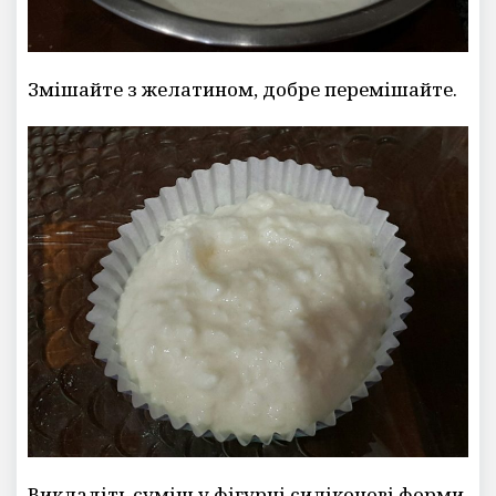
Змішайте з желатином, добре перемішайте.
Викладіть суміш у фігурні силіконові форми