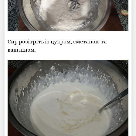
Сир розітріть із цукром, сметаною та
ваніліном.