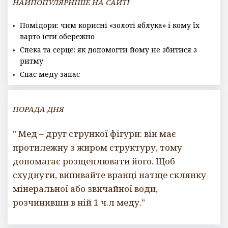
НАЙПОПУЛЯРНІШЕ НА САЙТІ
Помідори: чим корисні «золоті яблука» і кому їх
варто їсти обережно
Спека та серце: як допомогти йому не збитися з
ритму
Спас меду запас
ПОРАДА ДНЯ
" Мед – друг стрункої фігури: він має
протилежну з жиром структуру, тому
допомагає розщеплювати його. Щоб
схуднути, випивайте вранці натще склянку
мінеральної або звичайної води,
розчинивши в ній 1 ч.л меду."