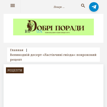
Skip
Search
menu
search
to
for:
content
RU
UA
Главная
|
Великодній десерт «Ластівчині гнізда»: покроковий
рецепт
РЕЦЕПТИ