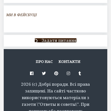
МИ В ФЕЙСБУЦІ
Задати питання
ПРО НАС
КОНТАКТИ
Facebook
Twitter
Pinterest
Instagram
Tumblr
2026 (c) Добрі поради. Всі права
захищені. На сайті частково
використовуються матеріали з
газети \"Ответы и советы\". При
повному або частковому